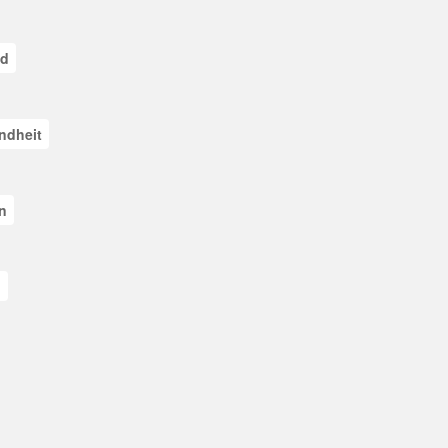
ad
ndheit
n
n