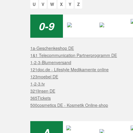
U
V
W
X
Y
Z
0-9
1a-Geschenkeshop DE
1&1 Telecommunication Partnerprogramm DE
1-2-3-Blumenversand
121doc.de - Lifestyle Medikamente online
123moebel DE
1-2-3.tv
321linsen DE
365Tickets
500cosmetics DE - Kosmetik Online-shop
A