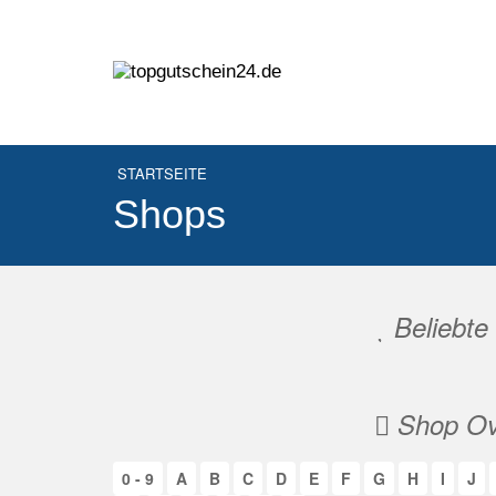
STARTSEITE
Shops
Beliebte
Shop Ov
0 - 9
A
B
C
D
E
F
G
H
I
J