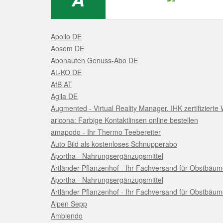
Apollo DE
Aosom DE
Abonauten Genuss-Abo DE
AL-KO DE
AfB AT
Agila DE
Augmented - Virtual Reality Manager. IHK zertifizierte 
aricona: Farbige Kontaktlinsen online bestellen
amapodo - Ihr Thermo Teebereiter
Auto Bild als kostenloses Schnupperabo
Aportha - Nahrungsergänzugsmittel
Artländer Pflanzenhof - Ihr Fachversand für Obstbäum
Aportha - Nahrungsergänzugsmittel
Artländer Pflanzenhof - Ihr Fachversand für Obstbäum
Alpen Sepp
Ambiendo