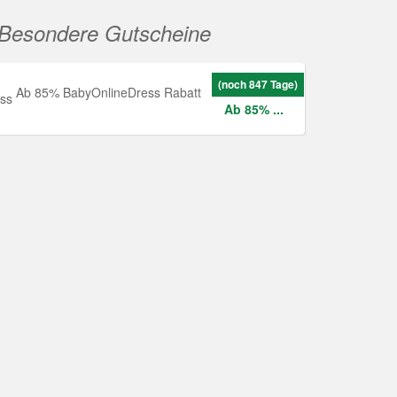
Besondere Gutscheine
(noch 847 Tage)
Ab 85% BabyOnlineDress Rabatt
Ab 85% ...