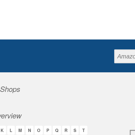
 Shops
erview
K
L
M
N
O
P
Q
R
S
T