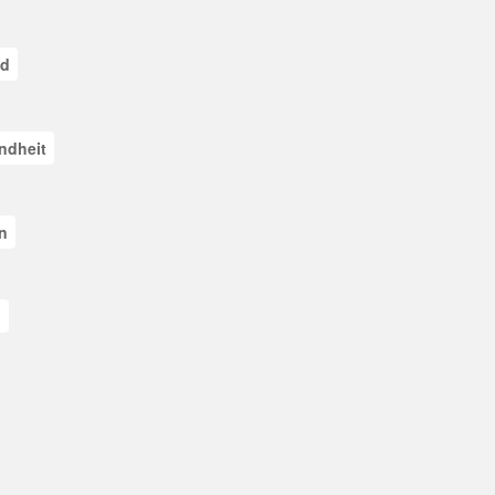
ad
ndheit
n
n