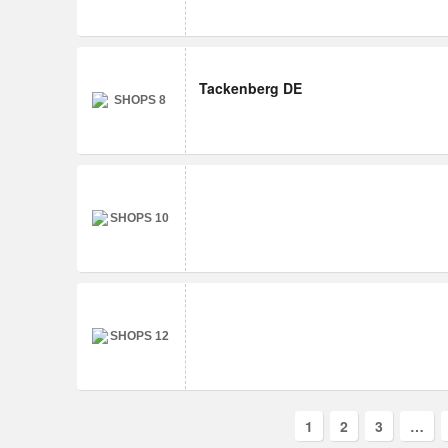
Tackenberg DE
1
2
3
…