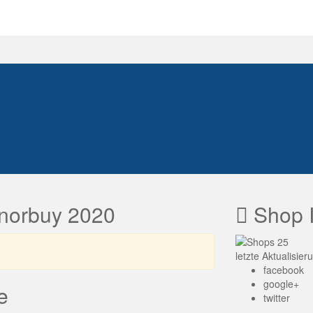
onorbuy 2020
Shop I
letzte Aktualisie
facebook
google+
e
twitter