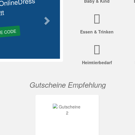
OnlineDress
Baby & Kind
tt
GE CODE
Essen & Trinken
Heimtierbedarf
Gutscheine Empfehlung