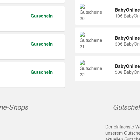
BabyOnline
Gutschein
10€ BabyOnl
BabyOnline
Gutschein
30€ BabyOnl
BabyOnline
Gutschein
50€ BabyOnl
ine-Shops
Gutschei
Der einfachste We
unserem Gutschei
aktuellen Gutsch