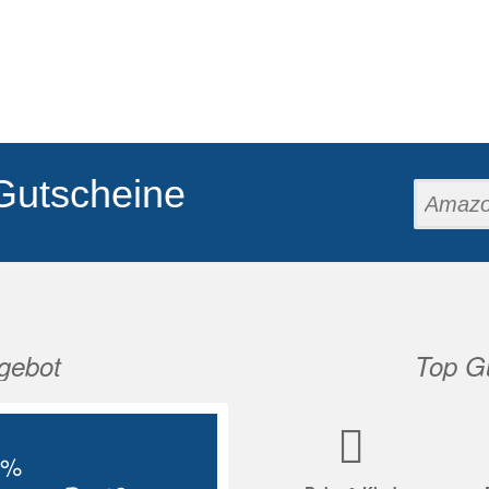
Gutscheine
gebot
Top Gu
Nächste
5%