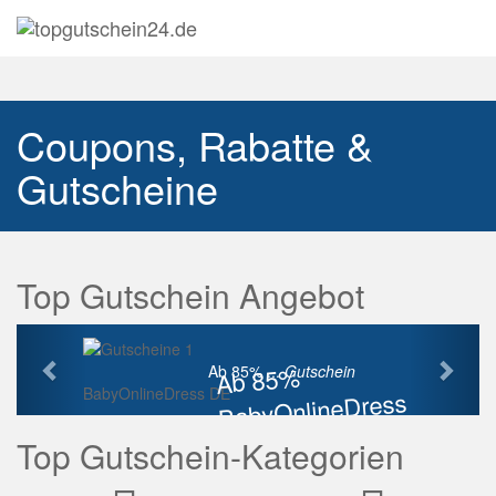
Navig
auskl
Coupons, Rabatte &
Gutscheine
Top Gutschein Angebot
Vorherige
Näch
Ab 85%
Ab 85% ...
Gutschein
BabyOnlineDress DE
BabyOnlineDress
Rabatt
Top Gutschein-Kategorien