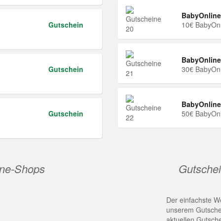
BabyOnline
Gutschein
10€ BabyOnl
BabyOnline
Gutschein
30€ BabyOnl
BabyOnline
Gutschein
50€ BabyOnl
ine-Shops
Gutschei
Der einfachste We
unserem Gutschei
aktuellen Gutsch