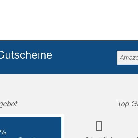
Gutscheine
gebot
Top Gu
Nächste
5%