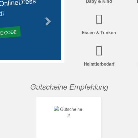
OnlineDress
Baby & Kind
tt
GE CODE
Essen & Trinken
Heimtierbedarf
Gutscheine Empfehlung