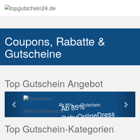
Navig
auskl
Coupons, Rabatte &
Gutscheine
Top Gutschein Angebot
Vorherige
Näch
Ab 85%
Ab 85% ...
Gutschein
BabyOnlineDress DE
BabyOnlineDress
Rabatt
Top Gutschein-Kategorien