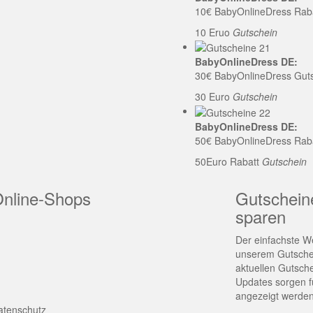
10€ BabyOnlineDress Rab
10 Eruo
Gutschein
BabyOnlineDress DE:
30€ BabyOnlineDress Gut
30 Euro
Gutschein
BabyOnlineDress DE:
50€ BabyOnlineDress Rab
50Euro Rabatt
Gutschein
Online-Shops
Gutschein
sparen
Der einfachste We
unserem Gutschei
aktuellen Gutsch
Updates sorgen fü
angezeigt werden
atenschutz