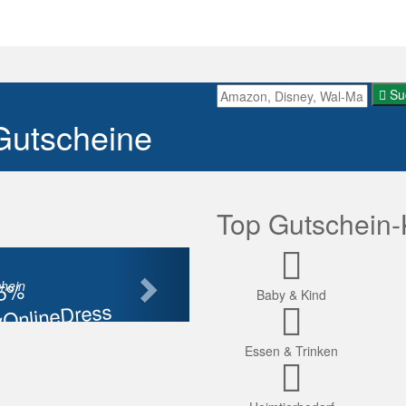
Su
Gutscheine
Top Gutschein-
Nächste
85%
hein
Baby & Kind
OnlineDress
tt
Essen & Trinken