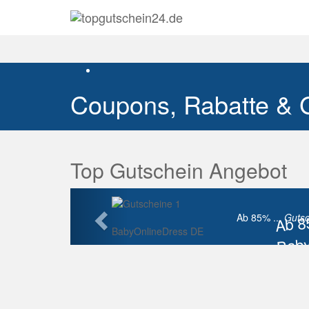
Coupons, Rabatte & 
Top Gutschein Angebot
Vorherige
Ab 
Ab 85% ...
Gutsc
BabyOnlineDress DE
Baby
Raba