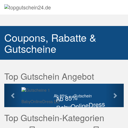
Navig
auskl
Coupons, Rabatte &
Gutscheine
Top Gutschein Angebot
Vorherige
Näch
Ab 85%
Ab 85% ...
Gutschein
BabyOnlineDress DE
BabyOnlineDress
Rabatt
Top Gutschein-Kategorien