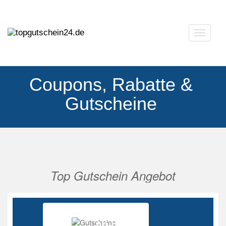
Navigat
ausklap
Coupons, Rabatte &
Gutscheine
Top Gutschein Angebot
Vorherige
Nächs
Ab 85%