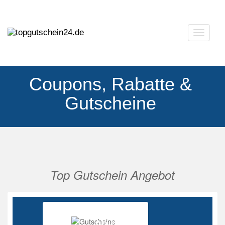
Navigat
ausklap
Coupons, Rabatte &
Gutscheine
Top Gutschein Angebot
Vorherige
Nächs
Ab 85%