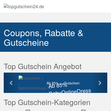
Navig
auskl
Coupons, Rabatte &
Gutscheine
Top Gutschein Angebot
Vorherige
Näch
Ab 85%
Ab 85% ...
Gutschein
BabyOnlineDress DE
BabyOnlineDress
Rabatt
Top Gutschein-Kategorien