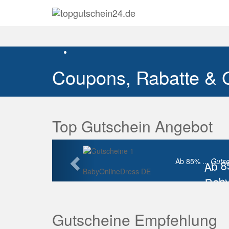
Coupons, Rabatte & 
Top Gutschein Angebot
Vorherige
Ab 
Ab 85% ...
Gutsc
BabyOnlineDress DE
Baby
Raba
Gutscheine Empfehlung