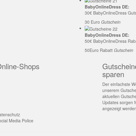
BabyOnlineDress DE:
30€ BabyOnlineDress Gut
30 Euro
Gutschein
BabyOnlineDress DE:
50€ BabyOnlineDress Rab
50Euro Rabatt
Gutschein
Online-Shops
Gutschein
sparen
Der einfachste We
unserem Gutschei
aktuellen Gutsch
Updates sorgen fü
angezeigt werden
atenschutz
cial Media Police