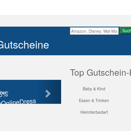
Suc
Gutscheine
Top Gutschein-
Nächste
Baby & Kind
85%
hein
OnlineDress
Essen & Trinken
tt
Heimtierbedarf