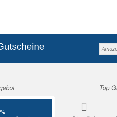
Gutscheine
gebot
Top Gu
Nächste
5%