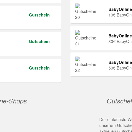
BabyOnline
Gutschein
10€ BabyOnl
BabyOnline
Gutschein
30€ BabyOnl
BabyOnline
Gutschein
50€ BabyOnl
ine-Shops
Gutschei
Der einfachste We
unserem Gutschei
aktuellen Gutsch