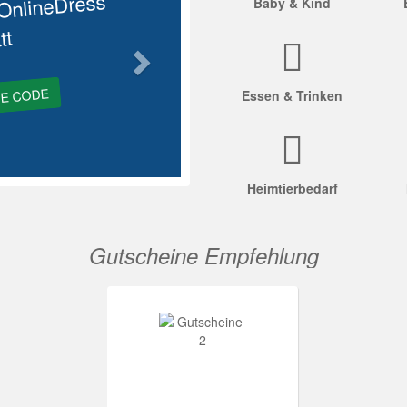
OnlineDress
Baby & Kind
tt
GE CODE
Essen & Trinken
Heimtierbedarf
Gutscheine Empfehlung