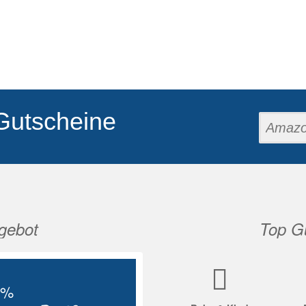
Gutscheine
gebot
Top Gu
Nächste
5%