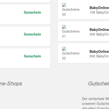
BabyOnline
Gutschein
10€ BabyOnl
BabyOnline
Gutschein
30€ BabyOnl
BabyOnline
Gutschein
50€ BabyOnl
ine-Shops
Gutschei
Der einfachste We
unserem Gutschei
aktuellen Gutsch