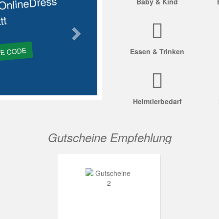
OnlineDress
Baby & Kind
tt
GE CODE
Essen & Trinken
Heimtierbedarf
Gutscheine Empfehlung