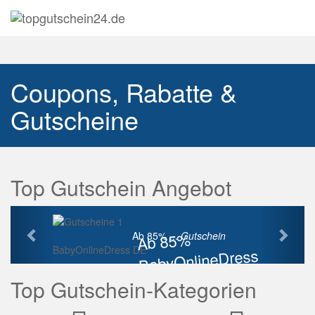
Navig
auskl
Coupons, Rabatte &
Gutscheine
Top Gutschein Angebot
Vorherige
Näch
Ab 85%
Ab 85% ...
Gutschein
BabyOnlineDress DE
BabyOnlineDress
Rabatt
Top Gutschein-Kategorien