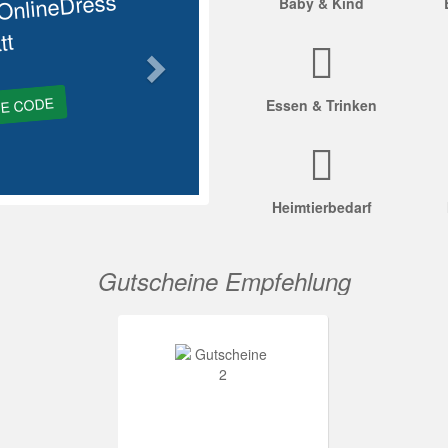
OnlineDress
Baby & Kind
tt
GE CODE
Essen & Trinken
Heimtierbedarf
Gutscheine Empfehlung