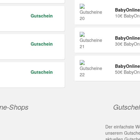
BabyOnline
Gutschein
10€ BabyOnl
BabyOnline
Gutschein
30€ BabyOnl
BabyOnline
Gutschein
50€ BabyOnl
ine-Shops
Gutschei
Der einfachste We
unserem Gutschei
aktuellen Gutsch