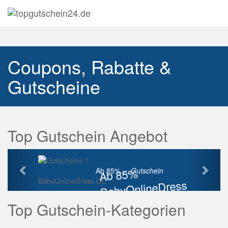
Navig
auskl
Coupons, Rabatte &
Gutscheine
Top Gutschein Angebot
Vorherige
Näch
Ab 85%
Ab 85% ...
Gutschein
BabyOnlineDress DE
BabyOnlineDress
Rabatt
Top Gutschein-Kategorien