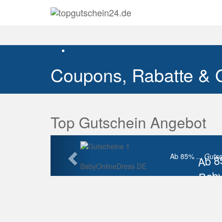
Coupons, Rabatte & 
Top Gutschein Angebot
Vorherige
Ab 
Ab 85% ...
Gutsc
BabyOnlineDress DE
Baby
Raba