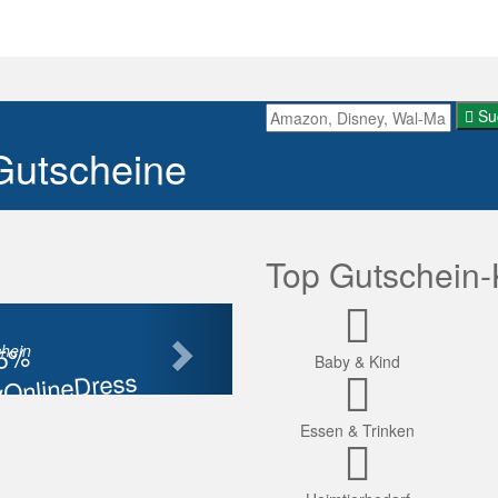
Su
Gutscheine
Top Gutschein-
Nächste
85%
hein
Baby & Kind
OnlineDress
tt
Essen & Trinken