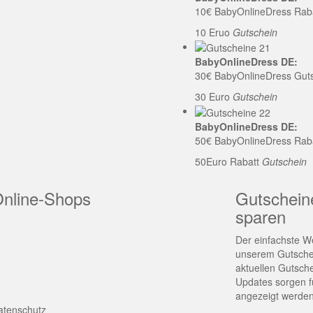
10€ BabyOnlineDress Rab
10 Eruo
Gutschein
BabyOnlineDress DE:
30€ BabyOnlineDress Gut
30 Euro
Gutschein
BabyOnlineDress DE:
50€ BabyOnlineDress Rab
50Euro Rabatt
Gutschein
Online-Shops
Gutschein
sparen
Der einfachste We
unserem Gutschei
aktuellen Gutsch
Updates sorgen fü
angezeigt werden
atenschutz