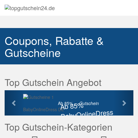
Navig
auskl
Coupons, Rabatte &
Gutscheine
Top Gutschein Angebot
Vorherige
Näch
Ab 85%
Ab 85% ...
Gutschein
BabyOnlineDress DE
BabyOnlineDress
Rabatt
Top Gutschein-Kategorien