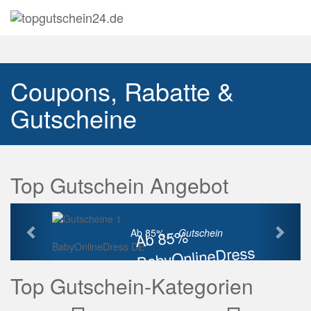
Navig
auskl
Coupons, Rabatte &
Gutscheine
Top Gutschein Angebot
Vorherige
Näch
Ab 85%
Ab 85% ...
Gutschein
BabyOnlineDress DE
BabyOnlineDress
Rabatt
Top Gutschein-Kategorien