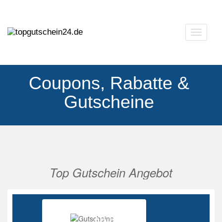
Navigat
ausklap
Coupons, Rabatte &
Gutscheine
Top Gutschein Angebot
Vorherige
Nächs
Ab 85%