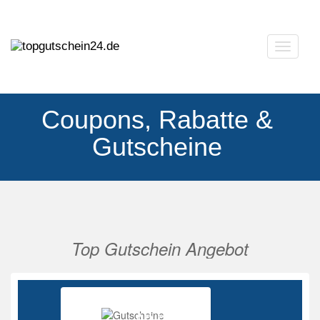
Navigat
ausklap
Coupons, Rabatte &
Gutscheine
Top Gutschein Angebot
Vorherige
Nächs
Ab 85%