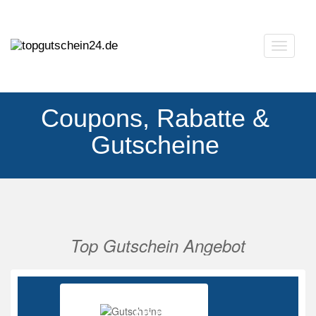
Navigat
ausklap
Coupons, Rabatte &
Gutscheine
Top Gutschein Angebot
Vorherige
Nächs
Ab 85%