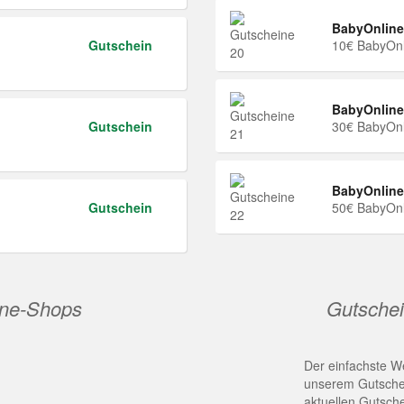
BabyOnline
Gutschein
10€ BabyOnl
BabyOnline
Gutschein
30€ BabyOnl
BabyOnline
Gutschein
50€ BabyOnl
ine-Shops
Gutschei
Der einfachste We
unserem Gutschei
aktuellen Gutsch