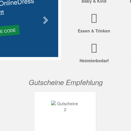
OnlineDress
Baby & Kind
tt
GE CODE
Essen & Trinken
Heimtierbedarf
Gutscheine Empfehlung