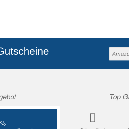
Gutscheine
gebot
Top Gu
Nächste
5%