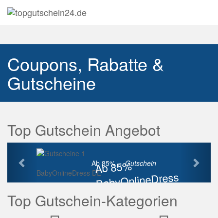
Navig
auskl
Coupons, Rabatte &
Gutscheine
Top Gutschein Angebot
Vorherige
Näch
Ab 85%
Ab 85% ...
Gutschein
BabyOnlineDress DE
BabyOnlineDress
Rabatt
Top Gutschein-Kategorien