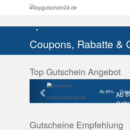
Coupons, Rabatte & 
Top Gutschein Angebot
Vorherige
Ab 
Ab 85% ...
Gutsc
BabyOnlineDress DE
Baby
Raba
Gutscheine Empfehlung