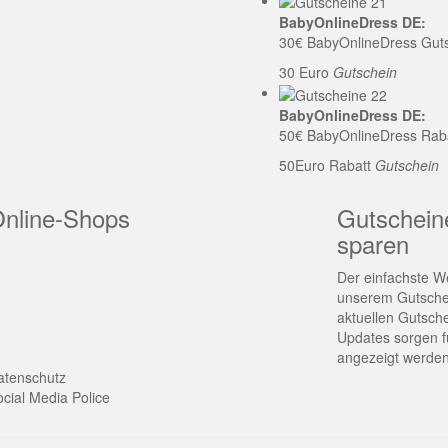
BabyOnlineDress DE:
30€ BabyOnlineDress Gut
30 Euro
Gutschein
BabyOnlineDress DE:
50€ BabyOnlineDress Rab
50Euro Rabatt
Gutschein
Online-Shops
Gutschein
sparen
Der einfachste We
unserem Gutschei
aktuellen Gutsch
Updates sorgen fü
angezeigt werden
atenschutz
cial Media Police