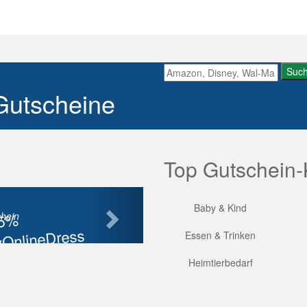
Suc
Gutscheine
Top Gutschein-
Nächste
Baby & Kind
85%
hein
OnlineDress
Essen & Trinken
tt
Heimtierbedarf