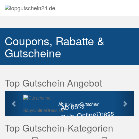
Navig
auskl
Coupons, Rabatte &
Gutscheine
Top Gutschein Angebot
Vorherige
Näch
Ab 85%
Ab 85% ...
Gutschein
BabyOnlineDress DE
BabyOnlineDress
Rabatt
Top Gutschein-Kategorien