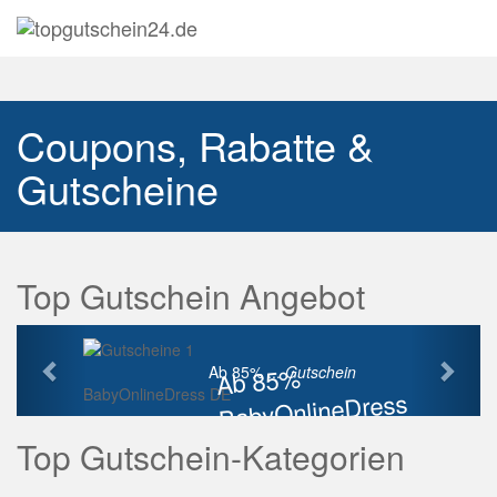
Navig
auskl
Coupons, Rabatte &
Gutscheine
Top Gutschein Angebot
Vorherige
Näch
Ab 85%
Ab 85% ...
Gutschein
BabyOnlineDress DE
BabyOnlineDress
Rabatt
Top Gutschein-Kategorien