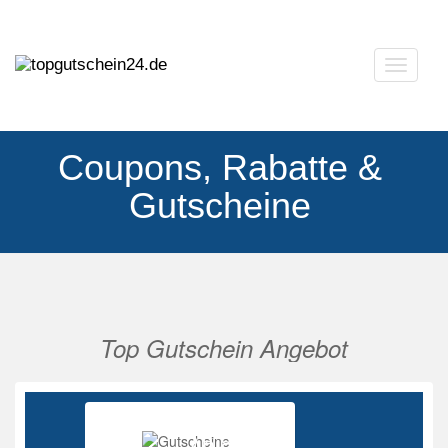
Navigat
ausklap
Coupons, Rabatte &
Gutscheine
Top Gutschein Angebot
Vorherige
Nächs
Ab 85%