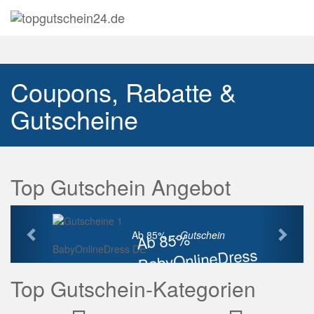
Navig
auskl
Coupons, Rabatte &
Gutscheine
Top Gutschein Angebot
Vorherige
Näch
Ab 85%
Ab 85% ...
Gutschein
BabyOnlineDress DE
BabyOnlineDress
Rabatt
Top Gutschein-Kategorien