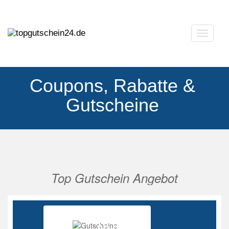
Navigat
ausklap
Coupons, Rabatte &
Gutscheine
Top Gutschein Angebot
Vorherige
Nächs
Ab 85%