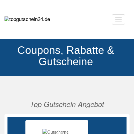
Navigat
ausklap
Coupons, Rabatte &
Gutscheine
Top Gutschein Angebot
Vorherige
Nächs
Ab 85%