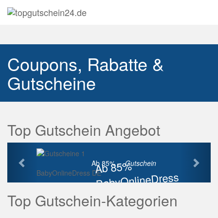
Navig
auskl
Coupons, Rabatte &
Gutscheine
Top Gutschein Angebot
Vorherige
Näch
Ab 85%
Ab 85% ...
Gutschein
BabyOnlineDress DE
BabyOnlineDress
Rabatt
Top Gutschein-Kategorien