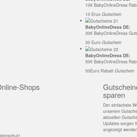
10€ BabyOnlineDress Rab
10 Eruo
Gutschein
BabyOnlineDress DE:
30€ BabyOnlineDress Gut
30 Euro
Gutschein
BabyOnlineDress DE:
50€ BabyOnlineDress Rab
50Euro Rabatt
Gutschein
Online-Shops
Gutschein
sparen
Der einfachste We
unserem Gutschei
aktuellen Gutsch
Updates sorgen fü
angezeigt werden
atenschutz