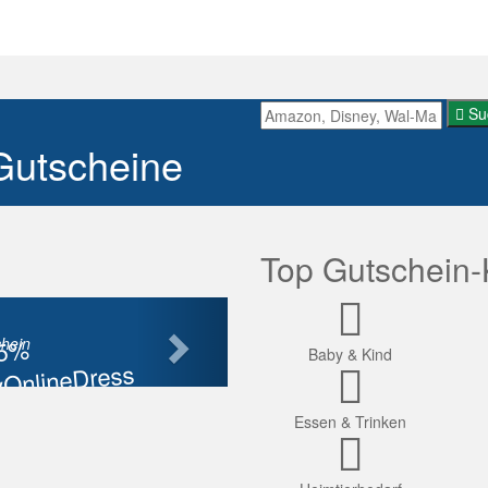
Su
Gutscheine
Top Gutschein-
Nächste
85%
hein
Baby & Kind
OnlineDress
tt
Essen & Trinken