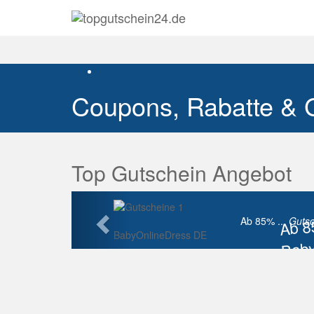
Coupons, Rabatte & 
Top Gutschein Angebot
Vorherige
Ab 
Ab 85% ...
Gutsc
BabyOnlineDress DE
Baby
Raba