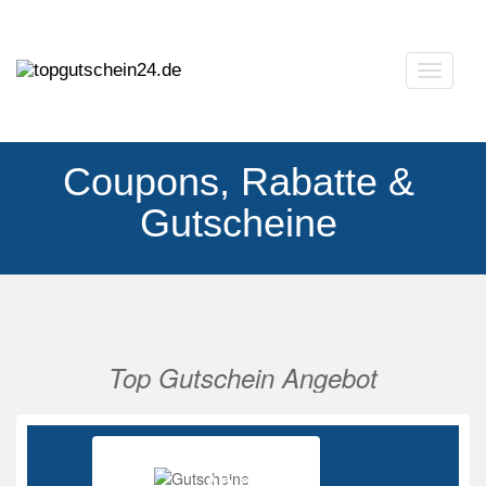
Navigat
ausklap
Coupons, Rabatte &
Gutscheine
Top Gutschein Angebot
Vorherige
Nächs
Ab 85%