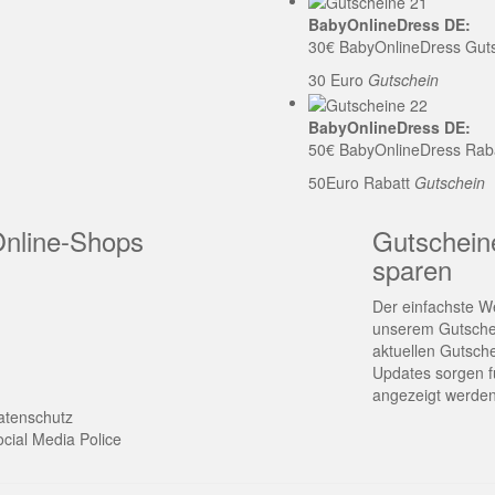
BabyOnlineDress DE:
30€ BabyOnlineDress Gut
30 Euro
Gutschein
BabyOnlineDress DE:
50€ BabyOnlineDress Rab
50Euro Rabatt
Gutschein
Online-Shops
Gutschein
sparen
Der einfachste We
unserem Gutschei
aktuellen Gutsch
Updates sorgen fü
angezeigt werden
atenschutz
cial Media Police