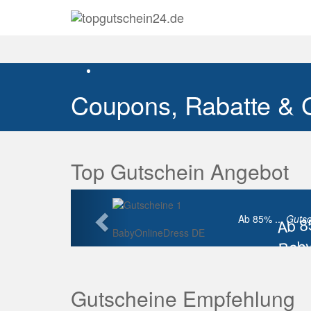
Coupons, Rabatte & 
Top Gutschein Angebot
Vorherige
Ab 
Ab 85% ...
Gutsc
BabyOnlineDress DE
Baby
Raba
Gutscheine Empfehlung