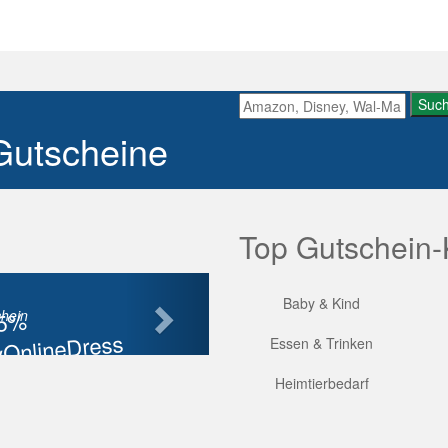
Suc
Gutscheine
Top Gutschein-
Nächste
Baby & Kind
85%
hein
OnlineDress
Essen & Trinken
tt
Heimtierbedarf