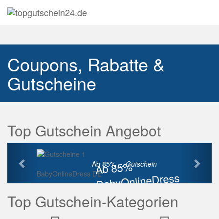
Navig
auskl
Coupons, Rabatte &
Gutscheine
Top Gutschein Angebot
Vorherige
Näch
Ab 85%
Ab 85% ...
Gutschein
BabyOnlineDress DE
BabyOnlineDress
Rabatt
Top Gutschein-Kategorien