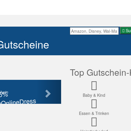
Su
Gutscheine
Top Gutschein-
Nächste
85%
hein
Baby & Kind
OnlineDress
tt
Essen & Trinken