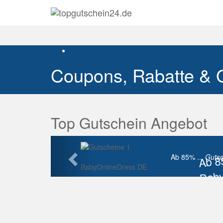
Coupons, Rabatte & 
Top Gutschein Angebot
Vorherige
Ab 
Ab 85% ...
Gutsc
BabyOnlineDress DE
Baby
Raba