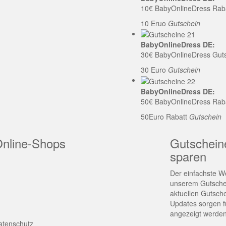
10€ BabyOnlineDress Rab
10 Eruo
Gutschein
BabyOnlineDress DE:
30€ BabyOnlineDress Gut
30 Euro
Gutschein
BabyOnlineDress DE:
50€ BabyOnlineDress Rab
50Euro Rabatt
Gutschein
Online-Shops
Gutschein
sparen
Der einfachste We
unserem Gutschei
aktuellen Gutsch
Updates sorgen fü
angezeigt werden
atenschutz