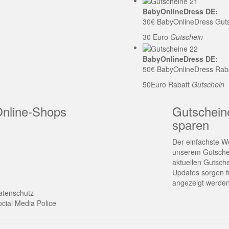
BabyOnlineDress DE:
30€ BabyOnlineDress Gut
30 Euro
Gutschein
BabyOnlineDress DE:
50€ BabyOnlineDress Rab
50Euro Rabatt
Gutschein
Online-Shops
Gutschein
sparen
Der einfachste We
unserem Gutschei
aktuellen Gutsch
Updates sorgen fü
angezeigt werden
atenschutz
cial Media Police