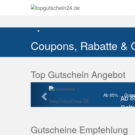
Coupons, Rabatte & 
Top Gutschein Angebot
Vorherige
Ab 
Ab 85% ...
Gutsc
BabyOnlineDress DE
Baby
Raba
Gutscheine Empfehlung