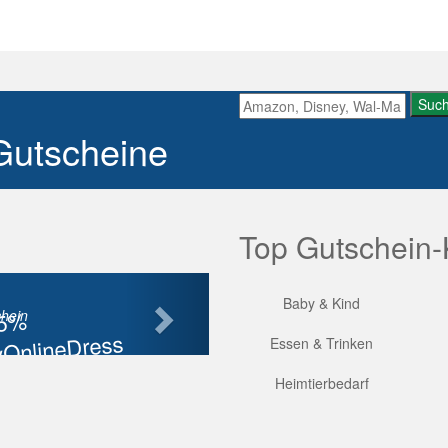
Suc
Gutscheine
Top Gutschein-
Nächste
Baby & Kind
85%
hein
OnlineDress
Essen & Trinken
tt
Heimtierbedarf