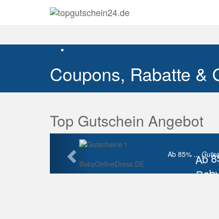
Coupons, Rabatte & 
Top Gutschein Angebot
Vorherige
Ab 
Ab 85% ...
Gutsc
BabyOnlineDress DE
Baby
Raba