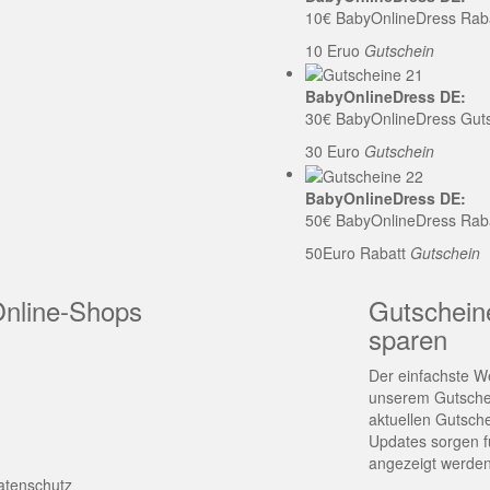
10€ BabyOnlineDress Rab
10 Eruo
Gutschein
BabyOnlineDress DE:
30€ BabyOnlineDress Gut
30 Euro
Gutschein
BabyOnlineDress DE:
50€ BabyOnlineDress Rab
50Euro Rabatt
Gutschein
Online-Shops
Gutschein
sparen
Der einfachste We
unserem Gutschei
aktuellen Gutsch
Updates sorgen fü
angezeigt werden
atenschutz