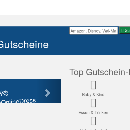
Su
Gutscheine
Top Gutschein-
Nächste
85%
hein
Baby & Kind
OnlineDress
tt
Essen & Trinken