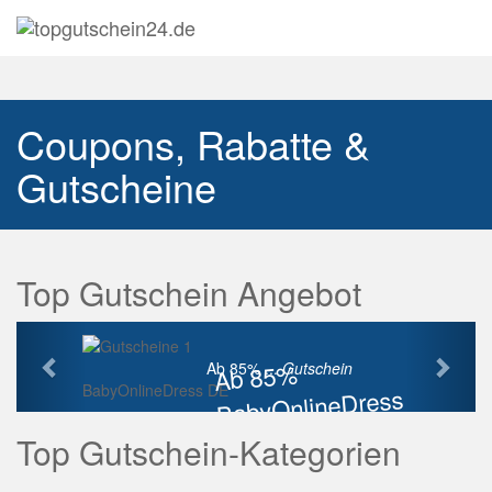
Navig
auskl
Coupons, Rabatte &
Gutscheine
Top Gutschein Angebot
Vorherige
Näch
Ab 85%
Ab 85% ...
Gutschein
BabyOnlineDress DE
BabyOnlineDress
Rabatt
Top Gutschein-Kategorien