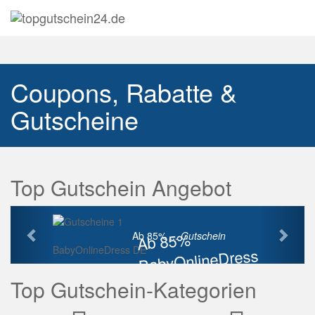
Navig
auskl
Coupons, Rabatte &
Gutscheine
Top Gutschein Angebot
Vorherige
Näch
Ab 85%
Ab 85% ...
Gutschein
BabyOnlineDress DE
BabyOnlineDress
Rabatt
Top Gutschein-Kategorien