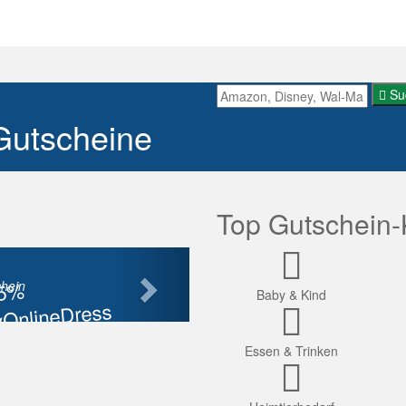
Su
Gutscheine
Top Gutschein-
Nächste
85%
hein
Baby & Kind
OnlineDress
tt
Essen & Trinken