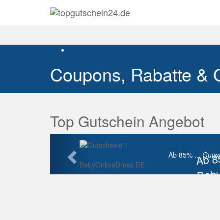
Coupons, Rabatte & 
Top Gutschein Angebot
Vorherige
Ab 
Ab 85% ...
Gutsc
BabyOnlineDress DE
Baby
Raba