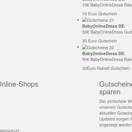
10€ BabyOnlineDress Rab
10 Eruo
Gutschein
BabyOnlineDress DE:
30€ BabyOnlineDress Gut
30 Euro
Gutschein
BabyOnlineDress DE:
50€ BabyOnlineDress Rab
50Euro Rabatt
Gutschein
Online-Shops
Gutschein
sparen
Der einfachste We
unserem Gutschei
aktuellen Gutsch
Updates sorgen fü
angezeigt werden
atenschutz