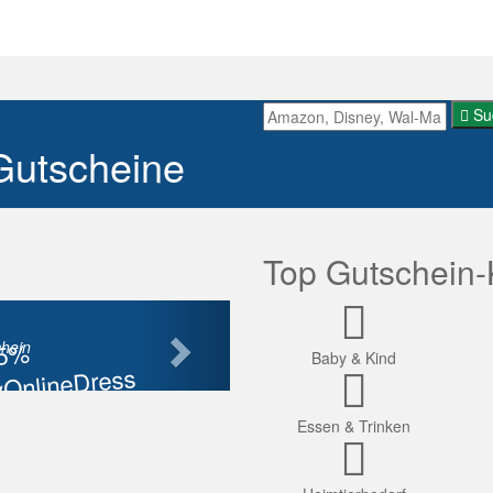
Su
Gutscheine
Top Gutschein-
Nächste
85%
hein
Baby & Kind
OnlineDress
tt
Essen & Trinken