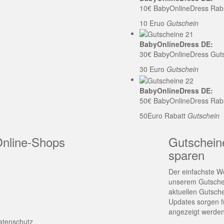
10€ BabyOnlineDress Rab
10 Eruo
Gutschein
BabyOnlineDress DE:
30€ BabyOnlineDress Gut
30 Euro
Gutschein
BabyOnlineDress DE:
50€ BabyOnlineDress Rab
50Euro Rabatt
Gutschein
Online-Shops
Gutschein
sparen
Der einfachste We
unserem Gutschei
aktuellen Gutsch
Updates sorgen fü
angezeigt werden
atenschutz