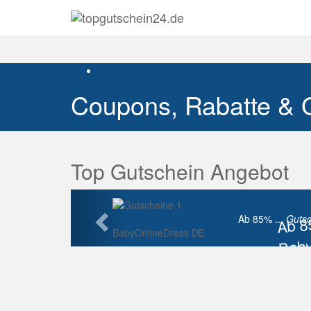
Coupons, Rabatte & 
Top Gutschein Angebot
Vorherige
Ab 
Ab 85% ...
Gutsc
BabyOnlineDress DE
Baby
Raba