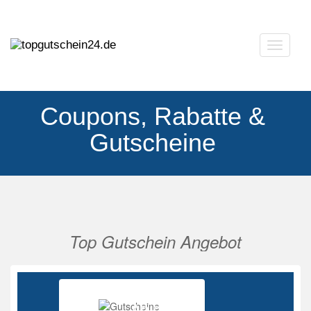
Navigat
ausklap
Coupons, Rabatte &
Gutscheine
Top Gutschein Angebot
Vorherige
Nächs
Ab 85%