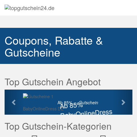
Navig
auskl
Coupons, Rabatte &
Gutscheine
Top Gutschein Angebot
Vorherige
Näch
Ab 85%
Ab 85% ...
Gutschein
BabyOnlineDress DE
BabyOnlineDress
Rabatt
Top Gutschein-Kategorien