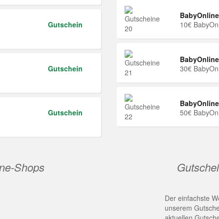
BabyOnline
Gutschein
10€ BabyOnl
BabyOnline
Gutschein
30€ BabyOnl
BabyOnline
Gutschein
50€ BabyOnl
ine-Shops
Gutschei
Der einfachste We
unserem Gutschei
aktuellen Gutsch