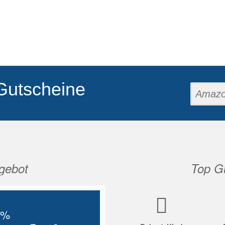
Gutscheine
gebot
Top Gu
Nächste
5%