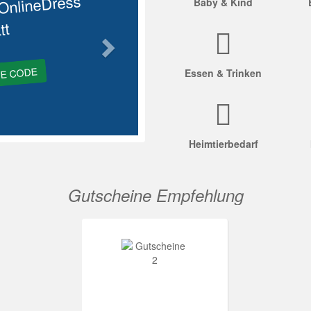
OnlineDress
Baby & Kind
tt
GE CODE
Essen & Trinken
Heimtierbedarf
Gutscheine Empfehlung