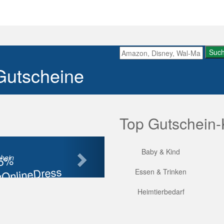
Suc
Gutscheine
Top Gutschein-
Nächste
Baby & Kind
85%
hein
OnlineDress
Essen & Trinken
tt
Heimtierbedarf