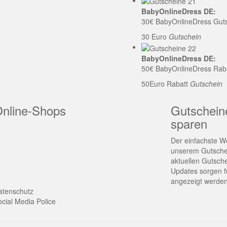
BabyOnlineDress DE:
30€ BabyOnlineDress Gut
30 Euro
Gutschein
BabyOnlineDress DE:
50€ BabyOnlineDress Rab
50Euro Rabatt
Gutschein
Online-Shops
Gutschein
sparen
Der einfachste We
unserem Gutschei
aktuellen Gutsch
Updates sorgen fü
angezeigt werden
atenschutz
cial Media Police