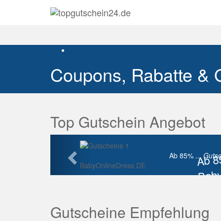
Coupons, Rabatte & 
Top Gutschein Angebot
Vorherige
Ab 
Ab 85% ...
Gutsc
BabyOnlineDress DE
Baby
Raba
Gutscheine Empfehlung